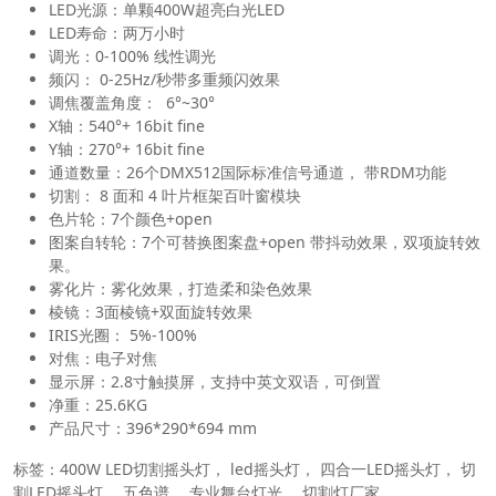
LED光源：单颗400W超亮白光LED
LED寿命：两万小时
调光：0-100% 线性调光
频闪： 0-25Hz/秒带多重频闪效果
调焦覆盖角度： 6°~30°
X轴：540°+ 16bit fine
Y轴：270°+ 16bit fine
通道数量：26个DMX512国际标准信号通道， 带RDM功能
切割： 8 面和 4 叶片框架百叶窗模块
色片轮：7个颜色+open
图案自转轮：7个可替换图案盘+open 带抖动效果，双项旋转效
果。
雾化片：雾化效果，打造柔和染色效果
棱镜：3面棱镜+双面旋转效果
IRIS光圈： 5%-100%
对焦：电子对焦
显示屏：2.8寸触摸屏，支持中英文双语，可倒置
净重：25.6KG
产品尺寸：396*290*694 mm
标签：400W LED切割摇头灯， led摇头灯， 四合一LED摇头灯， 切
割LED摇头灯， 五色谱， 专业舞台灯光， 切割灯厂家