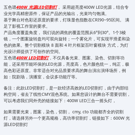
五色谱
400W 光源LED切割灯
， 采用超亮度400W LED光源，结合专
业光学高精密原件，保证产品的光输出，光束均匀饱满。
基于舞台对色彩还原度的要求，灯珠显色指数在CRI90~95区间。 满
足了影视工作室的要求。
产品角度覆盖角度， 我们说的调焦的覆盖范围从6°到30°。1个3棱
镜，一个图案旋转盘均可双向旋转；一个雾化片，可实现平滑柔和染
色的效果。整个切割模块 8 面和 4 叶片框架百叶窗模块 方式，为灯
光设计师提供了可创作的空间。
五色谱
400W LED切割灯
，不仅具备光束、图案、染色、切割等功
能，还采用节能环保的LED光源，亮度高，色片颜色统一，纯正，极
高色彩还原度。非常适合对光品质要求高的舞台演出演绎场所，例
如：院剧场，演播室，会议多功能厅等。
备注：此款LED切割灯，是一款经济高效的LED切割灯，由于内部结
构空间，省去了线性CMY混色系统。如果您设计的舞台不需要切割，
可以考虑我们同外壳的链接如下：
400W LED三合一摇头灯
，
如果需要光束，图案，染色，切割， cmy, cto 功能都齐全的切割
灯，请选择另外一个更高规格，高功率切割灯，链接如下：
600W 光
源LED切割灯