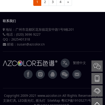
1
2
3
4
»
联系我们
地址：广州市花都区花东镇花安中路1号9栋201
电话：(020) 3696 9227
QQ：
2625401318
邮箱：
susan@azcolor.cn
繁體中文
Copyright 2009-2021 www.azcolor.cn All Rights Reserved. 户外
文旅灯具, LED面光灯, 摇头灯
SiteMap
粵ICP備19105271号
粵公安