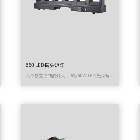
660 LED摇头矩阵
六个独立控制的灯头， 6颗60W LED,光束角度6°-32°，光斑角度4°-35°