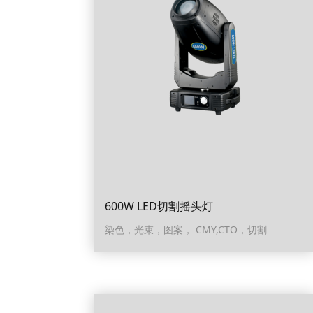
600W LED切割摇头灯
染色，光束，图案， CMY,CTO，切割