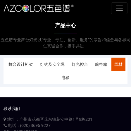
产品中心
五色谱专业舞台灯光以“专业、专注、创新、服务”的宗旨和信念与各界同
仁真诚合作，携手共进！
舞台设计桁架
灯钩及安全绳
灯光控台
航空箱
线材
电箱
联系我们
地址：广州市花都区花东镇花安中路1号9栋201
电话：(020) 3696 9227